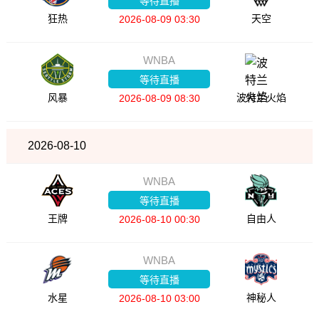
等待直播
狂热
天空
2026-08-09 03:30
WNBA
等待直播
风暴
波特兰火焰
2026-08-09 08:30
2026-08-10
WNBA
等待直播
王牌
自由人
2026-08-10 00:30
WNBA
等待直播
水星
神秘人
2026-08-10 03:00