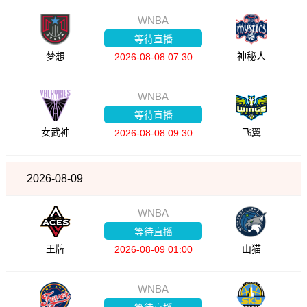
WNBA
等待直播
梦想
神秘人
2026-08-08 07:30
WNBA
等待直播
女武神
飞翼
2026-08-08 09:30
2026-08-09
WNBA
等待直播
王牌
山猫
2026-08-09 01:00
WNBA