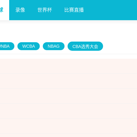
球
录像
世界杯
比赛直播
WNBA
WCBA
NBAG
CBA选秀大会