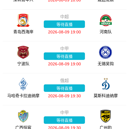
2026-08-09 18:00
中超
等待直播
青岛西海岸
河南队
2026-08-09 19:00
中甲
等待直播
宁波队
无锡吴钩
2026-08-09 19:00
俄超
等待直播
马哈奇卡拉迪纳摩
莫斯科迪纳摩
2026-08-09 19:30
中甲
等待直播
广西恒宸
广州豹
2026-08-09 19:30