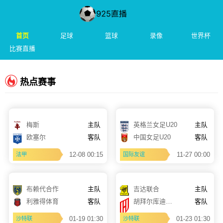
首页
足球
篮球
录像
世界杯
比赛直播
热点赛事
梅斯
主队
英格兰女足U20
主队
欧塞尔
客队
中国女足U20
客队
12-08 00:15
11-27 00:00
法甲
国际友谊
布赖代合作
主队
吉达联合
主队
利雅得体育
客队
胡拜尔库迪西亚
客队
01-19 01:30
01-23 01:30
沙特联
沙特联