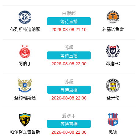
白俄超
等待直播
布列斯特迪纳摩
若基诺鱼雷
2026-08-08 21:10
苏超
等待直播
阿伯丁
邓迪FC
2026-08-08 22:00
苏超
等待直播
圣约翰斯通
圣米伦
2026-08-08 22:00
爱沙甲
等待直播
帕尔努瓦普鲁斯
派德
2026-08-08 22:00