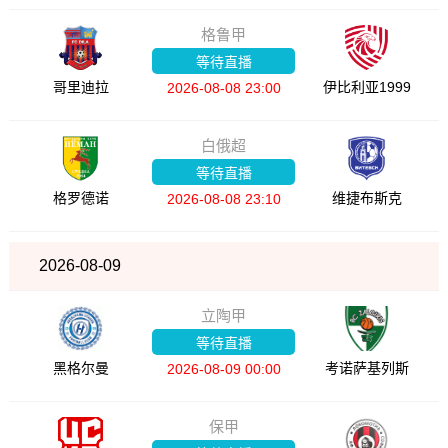
格鲁甲
等待直播
哥里迪拉
伊比利亚1999
2026-08-08 23:00
白俄超
等待直播
格罗德诺
维捷布斯克
2026-08-08 23:10
2026-08-09
立陶甲
等待直播
黑格尔曼
考诺萨基列斯
2026-08-09 00:00
保甲