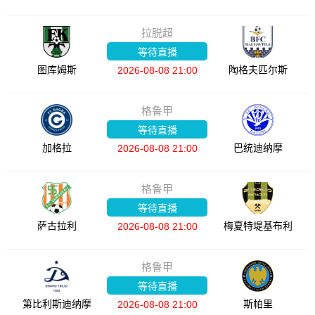
拉脱超
等待直播
图库姆斯
陶格夫匹尔斯
2026-08-08 21:00
格鲁甲
等待直播
加格拉
巴统迪纳摩
2026-08-08 21:00
格鲁甲
等待直播
萨古拉利
梅夏特堤基布利
2026-08-08 21:00
格鲁甲
等待直播
第比利斯迪纳摩
斯帕里
2026-08-08 21:00