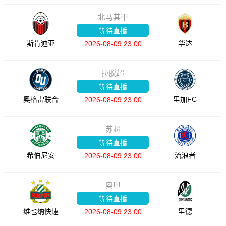
北马其甲
等待直播
斯肯迪亚
华达
2026-08-09 23:00
拉脱超
等待直播
奥格雷联合
里加FC
2026-08-09 23:00
苏超
等待直播
希伯尼安
流浪者
2026-08-09 23:00
奥甲
等待直播
维也纳快速
里德
2026-08-09 23:00