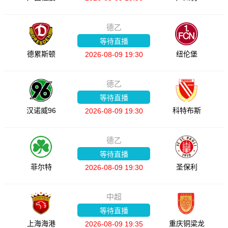
德乙
等待直播
德累斯顿
纽伦堡
2026-08-09 19:30
德乙
等待直播
汉诺威96
科特布斯
2026-08-09 19:30
德乙
等待直播
菲尔特
圣保利
2026-08-09 19:30
中超
等待直播
上海海港
重庆铜梁龙
2026-08-09 19:35