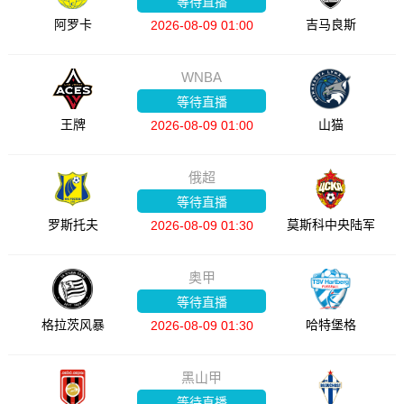
等待直播
阿罗卡
吉马良斯
2026-08-09 01:00
WNBA
等待直播
王牌
山猫
2026-08-09 01:00
俄超
等待直播
罗斯托夫
莫斯科中央陆军
2026-08-09 01:30
奥甲
等待直播
格拉茨风暴
哈特堡格
2026-08-09 01:30
黑山甲
等待直播