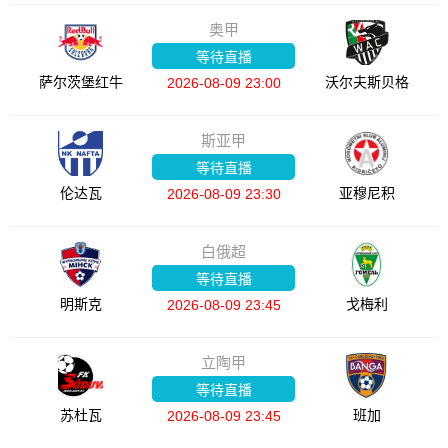
奥甲
等待直播
萨尔茨堡红牛
沃尔夫斯贝格
2026-08-09 23:00
斯亚甲
等待直播
伦达瓦
亚穆尼积
2026-08-09 23:30
白俄超
等待直播
明斯克
戈梅利
2026-08-09 23:45
立陶甲
等待直播
苏杜瓦
班加
2026-08-09 23:45