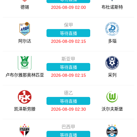
德锡
布杜诺斯特
2026-08-09 02:00
保甲
等待直播
阿尔达
多瑙
2026-08-09 02:15
斯亚甲
等待直播
卢布尔雅那奥林匹亚
采列
2026-08-09 02:15
德乙
等待直播
凯泽斯劳滕
沃尔夫斯堡
2026-08-09 02:30
巴西甲
等待直播