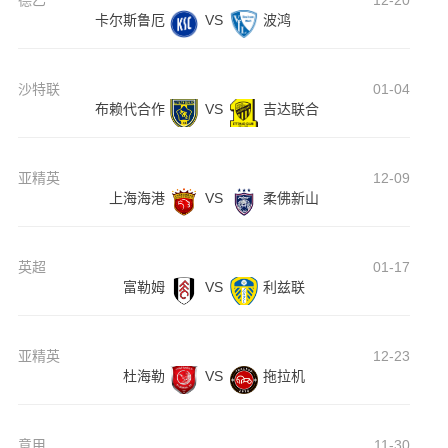
德乙
12-20
卡尔斯鲁厄
VS
波鸿
沙特联
01-04
布赖代合作
VS
吉达联合
亚精英
12-09
上海海港
VS
柔佛新山
英超
01-17
富勒姆
VS
利兹联
亚精英
12-23
杜海勒
VS
拖拉机
意甲
11-30