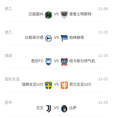
德乙
12-06
汉诺威96
VS
普鲁士明斯特
德乙
12-20
比勒菲尔德
VS
柏林赫塔
澳超
12-20
悉尼FC
VS
纽卡斯尔喷气机
国际友谊
12-02
瑞典女足U23
VS
荷兰女足U23
意甲
12-28
尤文
VS
比萨