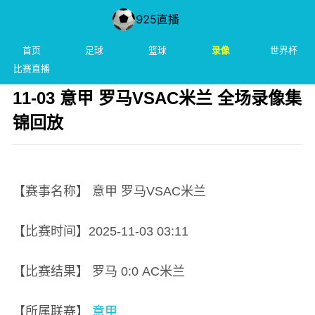
首页
足球
篮球
录像
世界杯
比赛直播
11-03 意甲 罗马VSAC米兰 全场录像集
锦回放
发布时间：2025-11-25 22:53:20 阅读：
6557 次
【赛事名称】 意甲 罗马VSAC米兰
【比赛时间】2025-11-03 03:11
【比赛结果】 罗马 0:0 AC米兰
【所属联赛】
意甲