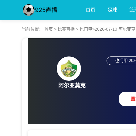
首页
足球
篮
当前位置：
首页
>
比赛直播
>
也门甲
>2026-07-10 阿尔
也门甲
202
阿尔亚莫克
直