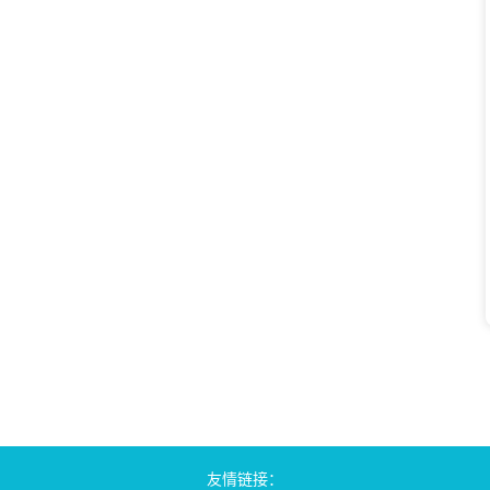
友情链接：