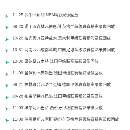
11-25 公牛vs鹈鹕 NBA精彩录像回放
09-20 诺丁汉森林vs伯恩利 英格兰超级联赛精彩录像回放
10-20 拉齐奥vs亚特兰大 意大利甲级联赛精彩录像回放
10-31 河南队vs成都蓉城 中国足球超级联赛精彩录像回放
10-30 摩纳哥vs南特 法国甲级联赛精彩录像回放
11-09 圣保利vs弗赖堡 德国甲级联赛精彩录像回放
09-21 柏林联合vs法兰克福 德国甲级联赛精彩录像回放
09-28 布雷斯特vs昂热 法国甲级联赛精彩录像回放
11-03 埃尔切vs巴萨 西班牙甲级联赛精彩录像回放
11-09 伯恩茅斯vs阿斯顿维拉 英格兰超级联赛精彩录像回放