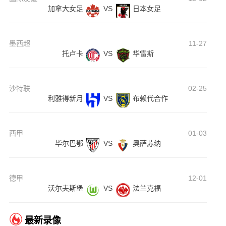
加拿大女足
VS
日本女足
墨西超
11-27
托卢卡
VS
华雷斯
沙特联
02-25
利雅得新月
VS
布赖代合作
西甲
01-03
毕尔巴鄂
VS
奥萨苏纳
德甲
12-01
沃尔夫斯堡
VS
法兰克福
最新录像