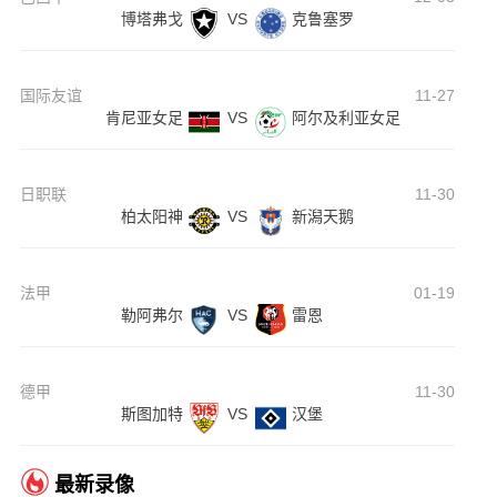
博塔弗戈
VS
克鲁塞罗
国际友谊
11-27
肯尼亚女足
VS
阿尔及利亚女足
日职联
11-30
柏太阳神
VS
新潟天鹅
法甲
01-19
勒阿弗尔
VS
雷恩
德甲
11-30
斯图加特
VS
汉堡
最新录像