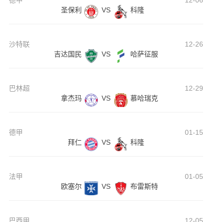
德甲
12-06
圣保利
VS
科隆
沙特联
12-26
吉达国民
VS
哈萨征服
巴林超
12-29
拿杰玛
VS
慕哈瑞克
德甲
01-15
拜仁
VS
科隆
法甲
01-05
欧塞尔
VS
布雷斯特
巴西甲
12-05