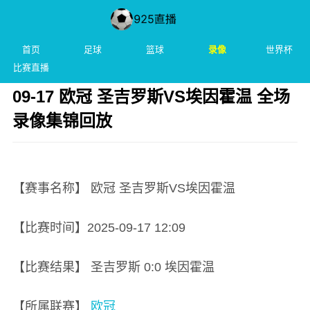
首页
足球
篮球
录像
世界杯
比赛直播
09-17 欧冠 圣吉罗斯VS埃因霍温 全场
录像集锦回放
发布时间：2025-11-25 22:53:20 阅读：
1419 次
【赛事名称】 欧冠 圣吉罗斯VS埃因霍温
【比赛时间】2025-09-17 12:09
【比赛结果】 圣吉罗斯 0:0 埃因霍温
【所属联赛】
欧冠