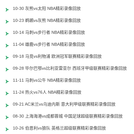
10-30 灰熊vs太阳 NBA精彩录像回放
10-23 鹈鹕vs灰熊 NBA精彩录像回放
10-14 马刺vs步行者 NBA精彩录像回放
11-04 雄鹿vs步行者 NBA精彩录像回放
09-18 马竞vs利物浦 欧洲冠军联赛精彩录像回放
09-28 毕尔巴鄂vs比利亚雷亚尔 西班牙甲级联赛精彩录像回放
11-11 马刺vs公牛 NBA精彩录像回放
11-24 热火vs76人 NBA精彩录像回放
09-21 AC米兰vs乌迪内斯 意大利甲级联赛精彩录像回放
08-30 上海海港vs成都蓉城 中国足球超级联赛精彩录像回放
10-26 伯恩利vs狼队 英格兰超级联赛精彩录像回放