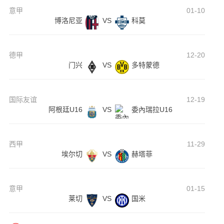
意甲
01-10
博洛尼亚
VS
科莫
德甲
12-20
门兴
VS
多特蒙德
国际友谊
12-19
阿根廷U16
VS
委內瑞拉U16
西甲
11-29
埃尔切
VS
赫塔菲
意甲
01-15
莱切
VS
国米