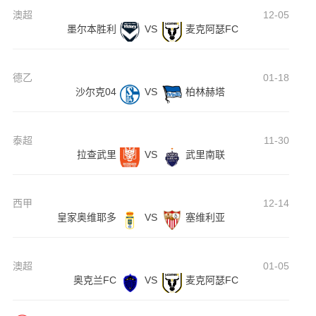
澳超
12-05
墨尔本胜利
VS
麦克阿瑟FC
德乙
01-18
沙尔克04
VS
柏林赫塔
泰超
11-30
拉查武里
VS
武里南联
西甲
12-14
皇家奥维耶多
VS
塞维利亚
澳超
01-05
奥克兰FC
VS
麦克阿瑟FC