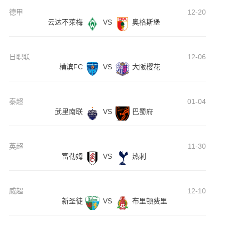
德甲
12-20
云达不莱梅
VS
奥格斯堡
日职联
12-06
横滨FC
VS
大阪樱花
泰超
01-04
武里南联
VS
巴蜀府
英超
11-30
富勒姆
VS
热刺
威超
12-10
新圣徒
VS
布里顿费里