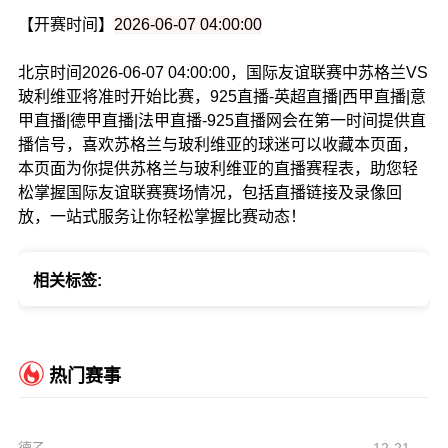
【开赛时间】
2026-06-07 04:00:00
北京时间2026-06-07 04:00:00，国际友谊联赛中苏格兰VS
玻利维亚将准时开始比赛，925直播-英超直播|西甲直播|意
甲直播|德甲直播|法甲直播-925直播网会在第一时间提供直
播信号，喜欢苏格兰与玻利维亚的球迷可以收藏本页面，
本页面为你提供苏格兰与玻利维亚的直播赛程表，助您轻
松掌握国际友谊联赛赛场情况，包括直播链接及录像回
放，一站式服务让你轻松掌握比赛动态！
相关标签:
热门赛事