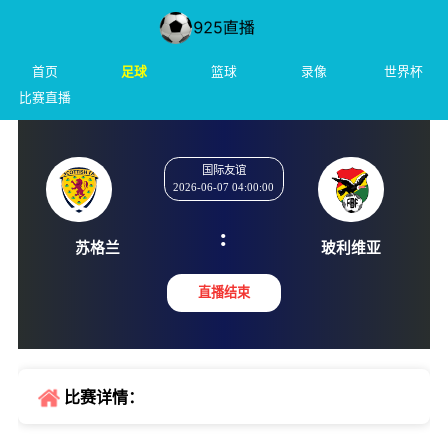
首页
足球
篮球
录像
世界杯
比赛直播
国际友谊
2026-06-07 04:00:00
:
苏格兰
玻利维
直播结束
比赛详情：