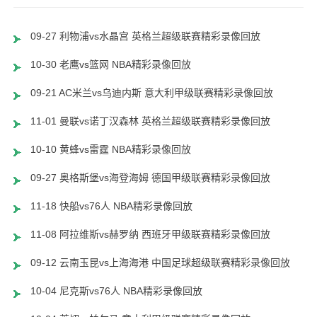
09-27 利物浦vs水晶宫 英格兰超级联赛精彩录像回放
10-30 老鹰vs篮网 NBA精彩录像回放
09-21 AC米兰vs乌迪内斯 意大利甲级联赛精彩录像回放
11-01 曼联vs诺丁汉森林 英格兰超级联赛精彩录像回放
10-10 黄蜂vs雷霆 NBA精彩录像回放
09-27 奥格斯堡vs海登海姆 德国甲级联赛精彩录像回放
11-18 快船vs76人 NBA精彩录像回放
11-08 阿拉维斯vs赫罗纳 西班牙甲级联赛精彩录像回放
09-12 云南玉昆vs上海海港 中国足球超级联赛精彩录像回放
10-04 尼克斯vs76人 NBA精彩录像回放