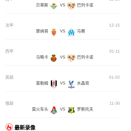
贝蒂斯
VS
巴列卡诺
法甲
12-15
摩纳哥
VS
马赛
西甲
01-11
马略卡
VS
巴列卡诺
英超
01-02
富勒姆
VS
水晶宫
俄超
11-30
莫火车头
VS
罗斯托夫
最新录像