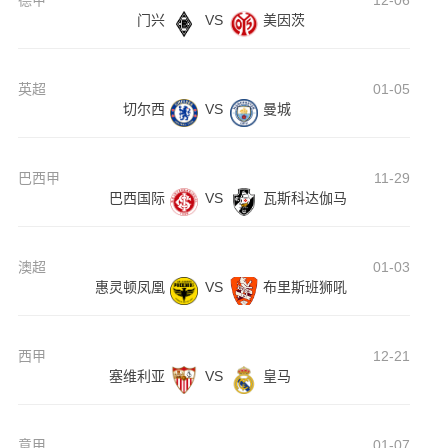
德甲
12-06
门兴
VS
美因茨
英超
01-05
切尔西
VS
曼城
巴西甲
11-29
巴西国际
VS
瓦斯科达伽马
澳超
01-03
惠灵顿凤凰
VS
布里斯班狮吼
西甲
12-21
塞维利亚
VS
皇马
意甲
01-07