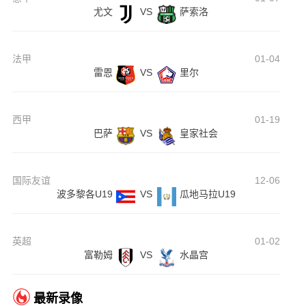
尤文
VS
萨索洛
法甲
01-04
雷恩
VS
里尔
西甲
01-19
巴萨
VS
皇家社会
国际友谊
12-06
波多黎各U19
VS
瓜地马拉U19
英超
01-02
富勒姆
VS
水晶宫
最新录像