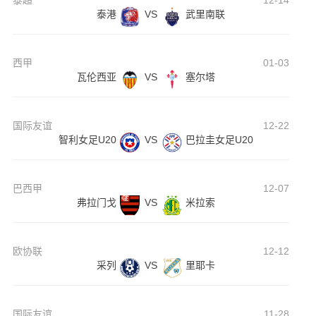
泰超
12-14
泰港
VS
武里南联
西甲
01-03
瓦伦西亚
VS
塞尔塔
国际友谊
12-22
智利女足U20
VS
巴拉圭女足U20
巴西甲
12-07
弗拉门戈
VS
米拉索
欧协联
12-12
采列
VS
里耶卡
国际友谊
11-28