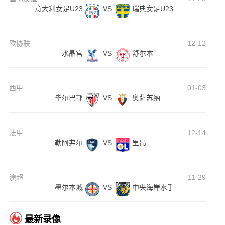
意大利女足U23
VS
瑞典女足U23
欧协联
12-12
水晶宫
VS
舒尔本
西甲
01-03
毕尔巴鄂
VS
奥萨苏纳
法甲
12-14
勒阿弗尔
VS
里昂
澳超
11-29
墨尔本城
VS
中央海岸水手
最新录像