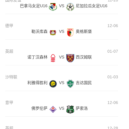
国际友谊
11-28
巴拿马女足U16
VS
尼加拉瓜女足U16
德甲
12-06
勒沃库森
VS
奥格斯堡
英超
01-07
诺丁汉森林
VS
西汉姆联
沙特联
01-03
利雅得胜利
VS
吉达国民
意甲
12-06
佛罗伦萨
VS
萨索洛
英超
12-28