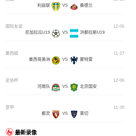
利兹联
VS
桑德兰
国际友谊
12-05
尼加拉瓜U19
VS
洪都拉斯U19
墨西超
11-27
墨西哥美洲
VS
蒙特雷
足协杯
12-06
河南队
VS
北京国安
意甲
11-30
都灵
VS
莱切
最新录像