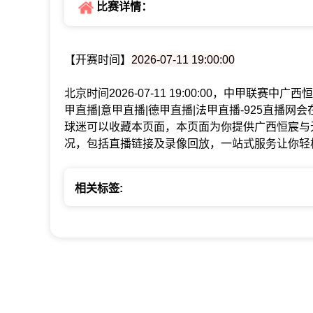
比赛详情：
【开赛时间】
2026-07-11 19:00:00
北京时间2026-07-11 19:00:00，中甲联赛
甲直播|意甲直播|德甲直播|法甲直播-925直播
球迷可以收藏本页面，本页面为你提供广西恒宸与
况，包括直播链接及录像回放，一站式服务让你轻
相关标签: