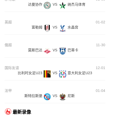
达曼协作
VS
纳杰马体育
英超
01-02
富勒姆
VS
水晶宫
俄超
11-30
莫斯巴达
VS
巴蒂卡
国际友谊
12-01
比利时女足U23
VS
意大利女足U23
法甲
01-04
斯特拉斯堡
VS
尼斯
最新录像