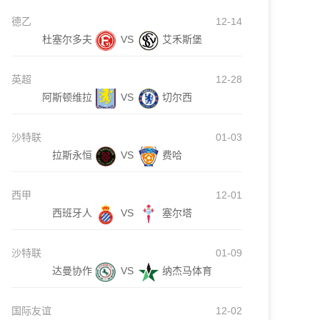
德乙
12-14
杜塞尔多夫
VS
艾禾斯堡
英超
12-28
阿斯顿维拉
VS
切尔西
沙特联
01-03
拉斯永恒
VS
费哈
西甲
12-01
西班牙人
VS
塞尔塔
沙特联
01-09
达曼协作
VS
纳杰马体育
国际友谊
12-02