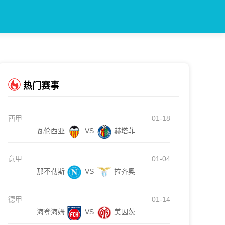
热门赛事
西甲
01-18
瓦伦西亚
VS
赫塔菲
意甲
01-04
那不勒斯
VS
拉齐奥
德甲
01-14
海登海姆
VS
美因茨