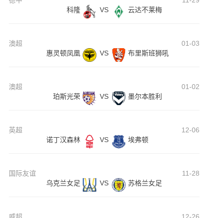
德甲
11-29
科隆
VS
云达不莱梅
澳超
01-03
惠灵顿凤凰
VS
布里斯班狮吼
澳超
01-02
珀斯光荣
VS
墨尔本胜利
英超
12-06
诺丁汉森林
VS
埃弗顿
国际友谊
11-28
乌克兰女足
VS
苏格兰女足
威超
12-26