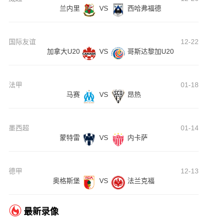
兰内里
VS
西哈弗福德
国际友谊
12-22
加拿大U20
VS
哥斯达黎加U20
法甲
01-18
马赛
VS
昂热
墨西超
01-14
蒙特雷
VS
内卡萨
德甲
12-13
奥格斯堡
VS
法兰克福
最新录像