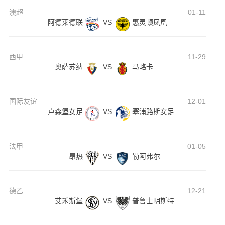
澳超
01-11
阿德莱德联
VS
惠灵顿凤凰
西甲
11-29
奥萨苏纳
VS
马略卡
国际友谊
12-01
卢森堡女足
VS
塞浦路斯女足
法甲
01-05
昂热
VS
勒阿弗尔
德乙
12-21
艾禾斯堡
VS
普鲁士明斯特