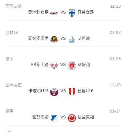
国际友谊
11-28
奥地利女足
VS
芬兰女足
巴林超
01-02
麦纳麦国民
VS
艾希迪
德甲
01-28
RB莱比锡
VS
圣保利
国际友谊
12-18
卡塔尔U16
VS
秘鲁U16
德甲
01-24
霍芬海姆
VS
法兰克福