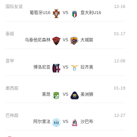
国际友谊
12-16
葡萄牙U16
VS
意大利U16
泰超
01-17
乌泰他尼森林
VS
大城联
意甲
12-08
博洛尼亚
VS
拉齐奥
墨西超
01-19
莱昂
VS
美洲狮
巴林超
12-27
阿尔里法
VS
沙巴布