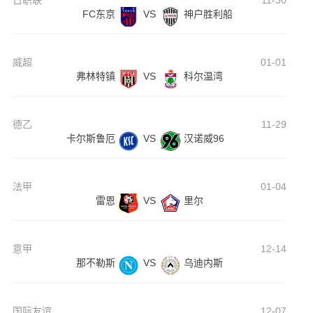
日职联
11-30
FC东京
VS
神户胜利船
威超
01-01
弗林特镇
VS
科尔温湾
德乙
11-29
卡尔斯鲁厄
VS
汉诺威96
法甲
01-04
雷恩
VS
里尔
意甲
12-14
那不勒斯
VS
乌迪内斯
国际友谊
12-07