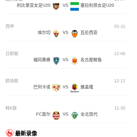
利比里亚女足U20
VS
塞拉利昂女足U20
西甲
01-11
埃尔切
VS
瓦伦西亚
日职联
12-06
福冈黄蜂
VS
名古屋鲸鱼
欧协联
12-12
巴列卡诺
VS
雅盖隆
韩K联
11-30
FC首尔
VS
全北现代
最新录像