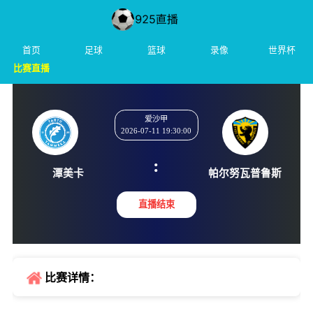
首页
足球
篮球
录像
世界杯
比赛直播
爱沙甲
2026-07-11 19:30:00
:
潭美卡
帕尔努瓦
直播结束
比赛详情：