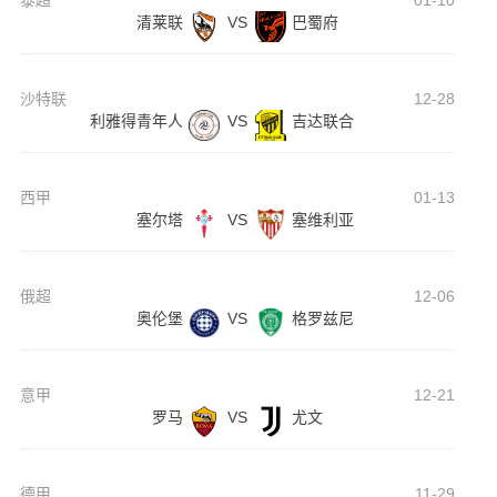
泰超
01-10
清莱联
VS
巴蜀府
沙特联
12-28
利雅得青年人
VS
吉达联合
西甲
01-13
塞尔塔
VS
塞维利亚
俄超
12-06
奥伦堡
VS
格罗兹尼
意甲
12-21
罗马
VS
尤文
德甲
11-29