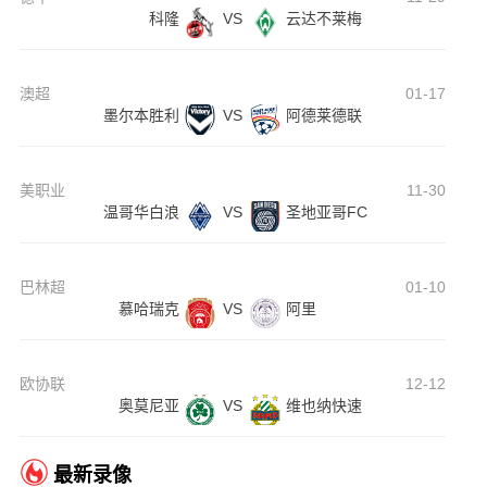
科隆
VS
云达不莱梅
澳超
01-17
墨尔本胜利
VS
阿德莱德联
美职业
11-30
温哥华白浪
VS
圣地亚哥FC
巴林超
01-10
慕哈瑞克
VS
阿里
欧协联
12-12
奥莫尼亚
VS
维也纳快速
最新录像