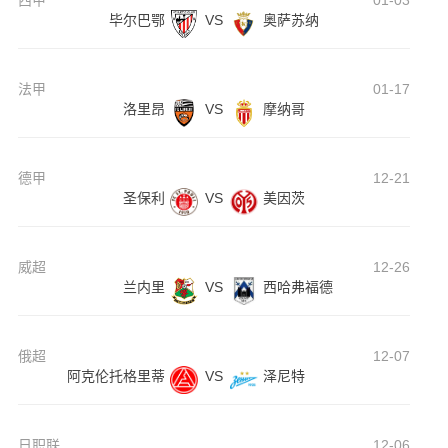
西甲
01-03
毕尔巴鄂
VS
奥萨苏纳
法甲
01-17
洛里昂
VS
摩纳哥
德甲
12-21
圣保利
VS
美因茨
威超
12-26
兰内里
VS
西哈弗福德
俄超
12-07
阿克伦托格里蒂
VS
泽尼特
日职联
12-06