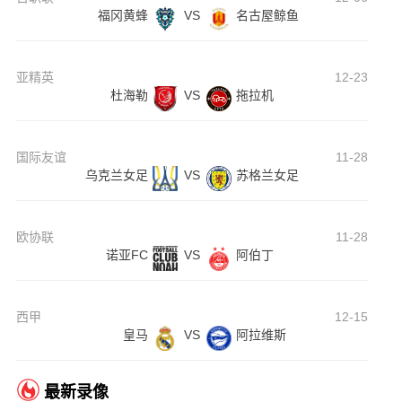
福冈黄蜂
VS
名古屋鲸鱼
亚精英
12-23
杜海勒
VS
拖拉机
国际友谊
11-28
乌克兰女足
VS
苏格兰女足
欧协联
11-28
诺亚FC
VS
阿伯丁
西甲
12-15
皇马
VS
阿拉维斯
最新录像