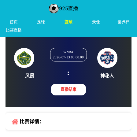
首页
足球
篮球
录像
世界杯
比赛直播
WNBA
2026-07-13 03:00:00
:
风暴
神秘
直播结束
比赛详情：