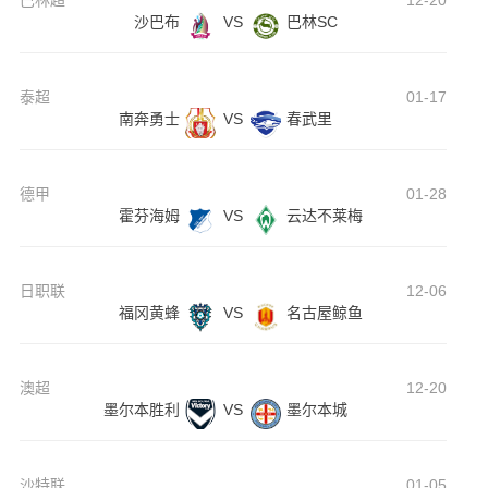
巴林超
12-20
沙巴布
VS
巴林SC
泰超
01-17
南奔勇士
VS
春武里
德甲
01-28
霍芬海姆
VS
云达不莱梅
日职联
12-06
福冈黄蜂
VS
名古屋鲸鱼
澳超
12-20
墨尔本胜利
VS
墨尔本城
沙特联
01-05