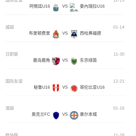
国际友谊
12-19
阿根廷U16
VS
委內瑞拉U16
威超
01-14
布里顿费里
VS
西哈弗福德
日职联
11-30
鹿岛鹿角
VS
东京绿茵
国际友谊
12-21
秘鲁U16
VS
哥伦比亚U16
澳超
01-16
奥克兰FC
VS
墨尔本城
欧协联
11-28