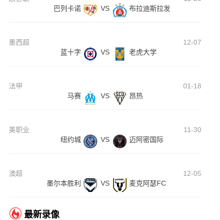
巴列卡诺
VS
布拉迪斯拉发
墨西超
12-07
蓝十字
VS
老虎大学
法甲
01-18
马赛
VS
昂热
美职业
11-30
纽约城
VS
迈阿密国际
澳超
12-05
墨尔本胜利
VS
麦克阿瑟FC
最新录像